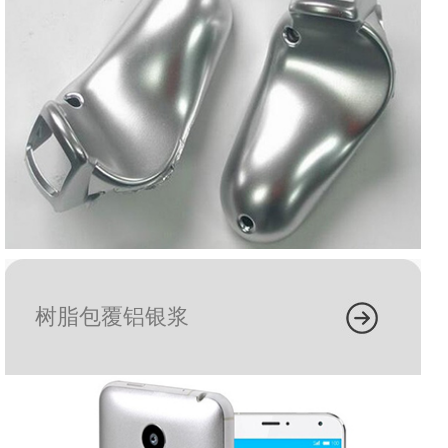
树脂包覆铝银浆