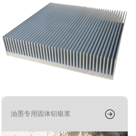
油墨专用固体铝银浆